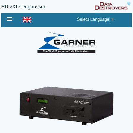
HD-2XTe Degausser
menu
Select Language
▼