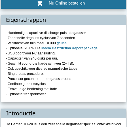
shopping_cart
Nu Online bestellen
Eigenschappen
- Handmatige capacitive discharge pulse degausser.
- Zeer snelle degauss cyclus van 7 seconden.
- Wiskracht van minimaal 10.000
gauss
.
- Optionele SCAN-1Xe
Media Destruction Report package
.
- USB poort voor PC aansluiting.
- Capaciteit van 240 disks per uur.
- Geschikt voor grote harde schijven (2+ TB).
- Ook geschikt voor diverse magnetische tapes.
- Single-pass procedure.
- Processor gecontroleerd degauss proces.
- Continue gebruikscyclus.
- Eenvoudige bediening met lade.
- Optionele transportkoffer.
Introductie
De Garner HD-2XTe is een zeer snelle degausser speciaal ontwikkeld voor