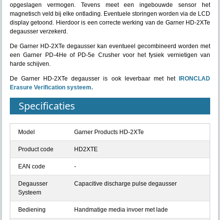
opgeslagen vermogen. Tevens meet een ingebouwde sensor het
magnetisch veld bij elke ontlading. Eventuele storingen worden via de LCD
display getoond. Hierdoor is een correcte werking van de Garner HD-2XTe
degausser verzekerd.
De Garner HD-2XTe degausser kan eventueel gecombineerd worden met
een Garner PD-4He of PD-5e Crusher voor het fysiek vernietigen van
harde schijven.
De Garner HD-2XTe degausser is ook leverbaar met het
IRONCLAD
Erasure Verification systeem.
Specificaties
Model
Garner Products HD-2XTe
Product code
HD2XTE
EAN code
-
Degausser
Capacitive discharge pulse degausser
Systeem
Bediening
Handmatige media invoer met lade