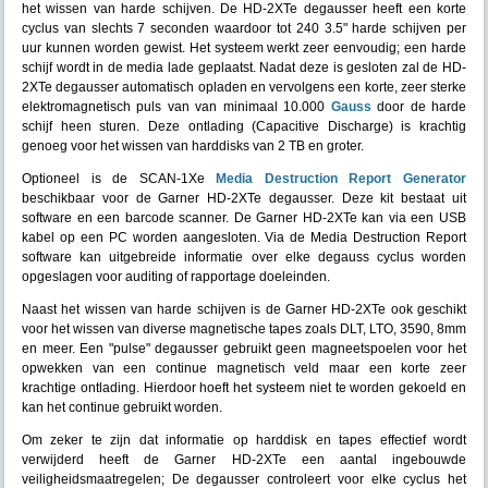
het wissen van harde schijven. De HD-2XTe degausser heeft een korte
cyclus van slechts 7 seconden waardoor tot 240 3.5" harde schijven per
uur kunnen worden gewist. Het systeem werkt zeer eenvoudig; een harde
schijf wordt in de media lade geplaatst. Nadat deze is gesloten zal de HD-
2XTe degausser automatisch opladen en vervolgens een korte, zeer sterke
elektromagnetisch puls van van minimaal 10.000
Gauss
door de harde
schijf heen sturen. Deze ontlading (Capacitive Discharge) is krachtig
genoeg voor het wissen van harddisks van 2 TB en groter.
Optioneel is de SCAN-1Xe
Media Destruction Report Generator
beschikbaar voor de Garner HD-2XTe degausser. Deze kit bestaat uit
software en een barcode scanner. De Garner HD-2XTe kan via een USB
kabel op een PC worden aangesloten. Via de Media Destruction Report
software kan uitgebreide informatie over elke degauss cyclus worden
opgeslagen voor auditing of rapportage doeleinden.
Naast het wissen van harde schijven is de Garner HD-2XTe ook geschikt
voor het wissen van diverse magnetische tapes zoals DLT, LTO, 3590, 8mm
en meer. Een "pulse" degausser gebruikt geen magneetspoelen voor het
opwekken van een continue magnetisch veld maar een korte zeer
krachtige ontlading. Hierdoor hoeft het systeem niet te worden gekoeld en
kan het continue gebruikt worden.
Om zeker te zijn dat informatie op harddisk en tapes effectief wordt
verwijderd heeft de Garner HD-2XTe een aantal ingebouwde
veiligheidsmaatregelen; De degausser controleert voor elke cyclus het