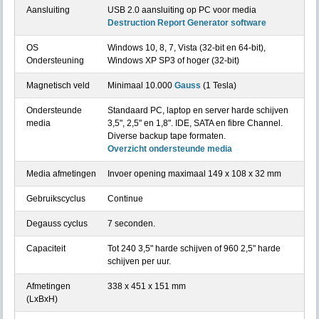
Aansluiting
USB 2.0 aansluiting op PC voor media
Destruction Report Generator software
OS
Windows 10, 8, 7, Vista (32-bit en 64-bit),
Ondersteuning
Windows XP SP3 of hoger (32-bit)
Magnetisch veld
Minimaal 10.000
Gauss
(1 Tesla)
Ondersteunde
Standaard PC, laptop en server harde schijven
media
3,5", 2,5" en 1,8". IDE, SATA en fibre Channel.
Diverse backup tape formaten.
Overzicht ondersteunde media
Media afmetingen
Invoer opening maximaal 149 x 108 x 32 mm
Gebruikscyclus
Continue
Degauss cyclus
7 seconden.
Capaciteit
Tot 240 3,5" harde schijven of 960 2,5" harde
schijven per uur.
Afmetingen
338 x 451 x 151 mm
(LxBxH)